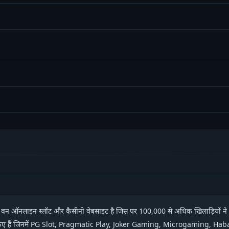
ऑनलाइन स्लॉट और कैसीनो वेबसाइट है जिस पर 100,000 से अधिक खिलाड़ियों ने भरो
्र किए हैं जिनमें PG Slot, Pragmatic Play, Joker Gaming, Microgaming, Hab