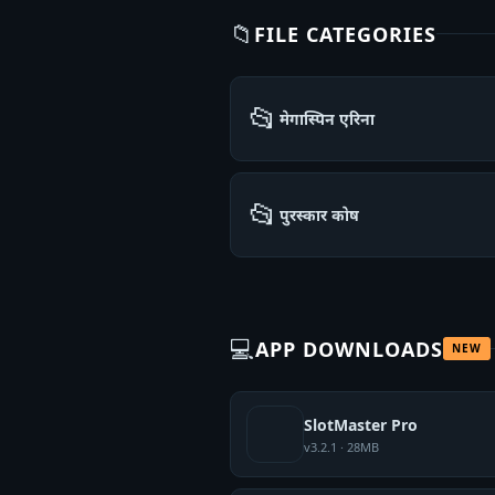
📁
FILE CATEGORIES
📂
मेगास्पिन एरिना
📂
पुरस्कार कोष
💻
APP DOWNLOADS
NEW
SlotMaster Pro
v3.2.1 · 28MB