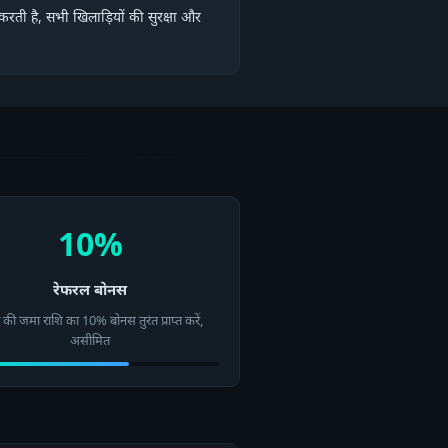
करती है, सभी खिलाड़ियों की सुरक्षा और
10%
रेफरल बोनस
त की जमा राशि का 10% बोनस तुरंत प्राप्त करें,
असीमित