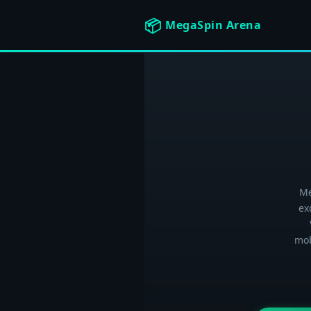
📦
MegaSpin Arena
Me
ex
mobi