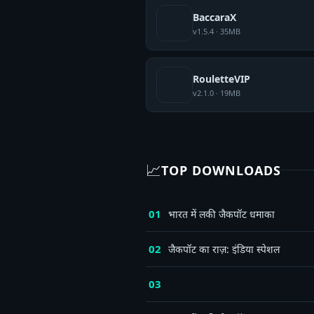
BaccaraX
v1.5.4 · 35MB
RouletteVIP
v2.1.0 · 19MB
📈
TOP DOWNLOADS
भारत में लकी जैकपॉट धमाका
जैकपॉट का राज़: इंडिया स्पेशल