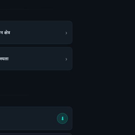
›
न क्षेत्र
›
स्यता
⬇