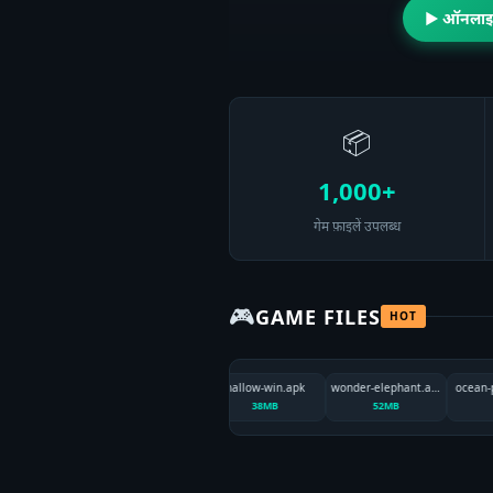
▶ ऑनलाइन
📦
1,000+
गेम फ़ाइलें उपलब्ध
🎮
GAME FILES
HOT
panther-moon.apk
hallow-win.apk
wonder-elephant.apk
ocean-par
45MB
38MB
52MB
41