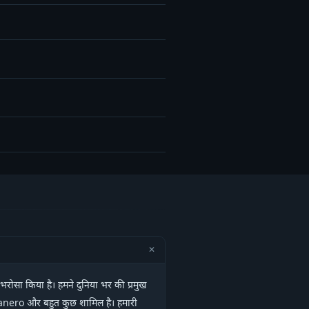
✕
सा किया है। हमने दुनिया भर की प्रमुख
anero और बहुत कुछ शामिल है। हमारी