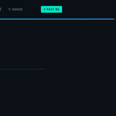
ड
📁 सदस्यता
⚡ FAST DL